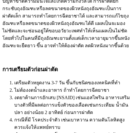
ปัญหาขาดความมั่นใจและเกิดความกังวลได้ การผ่าตัดยก
กระชับถุงอัณฑะหรือลดขนาดของผิวหนังถุงอัณฑะเป็นการ
ผ่าตัดเล็ก สามารถทำโดยการฉีดยาชาได้ และสามารถแก้ไขถุง
อัณฑะหรือลดขนาดของผิวหนังถุงอัณฑะได้ดี แผลเป็นจะมอง
ไม่ชัดและจะซ่อนอยู่ใต้ขอบอวัยวะเพศทำให้เห็นแผลเป็นไม่ชัด
โดยทั่วไปในคนที่มีถุงอัณฑะยานตั้งแต่เด็กเวลาอายุมากขึ้นหนัง
อัณฑะจะยืดยาว ขึ้น อาจทำให้ต้องผ่าตัด ลดผิวหนังมากขึ้นด้วย
การเตรียมตัวก่อนผ่าตัด
เตรียมตัวหยุดงาน 3-7 วัน ขึ้นกับชนิดของเทคนิคที่ทำ
ไม่ต้องงดน้ำและอาหาร ถ้าทำโดยการฉีดยาชา
งดยาต้านการอักเสบ [NSAID] เช่นแอสไพริน อาหารเสริม
บางตัวที่มีผลต่อการแข็งตัวของเลือดเช่นกระเทียม น้ำมัน
ปลา อย่างน้อย 2 อาทิตย์ ก่อนการผ่าตัด
กรณีที่มี โรคประจำตัว เช่นเบาหวาน ความดันโลหิตสูง
ควรแจ้งให้แพทย์ทราบ