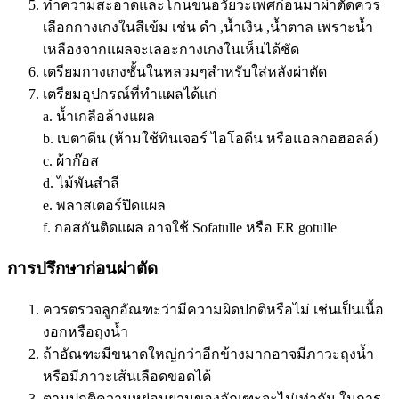
ทำความสะอาดและโกนขนอวัยวะเพศก่อนมาผ่าตัดควร
เลือกกางเกงในสีเข้ม เช่น ดำ ,น้ำเงิน ,น้ำตาล เพราะน้ำ
เหลืองจากแผลจะเลอะกางเกงในเห็นได้ชัด
เตรียมกางเกงชั้นในหลวมๆสำหรับใส่หลังผ่าตัด
เตรียมอุปกรณ์ที่ทำแผลได้แก่
a. น้ำเกลือล้างแผล
b. เบตาดีน (ห้ามใช้ทินเจอร์ ไอโอดีน หรือแอลกอฮอลล์)
c. ผ้าก๊อส
d. ไม้พันสำลี
e. พลาสเตอร์ปิดแผล
f. กอสกันติดแผล อาจใช้ Sofatulle หรือ ER gotulle
การปรึกษาก่อนผ่าตัด
ควรตรวจลูกอัณฑะว่ามีความผิดปกติหรือไม่ เช่นเป็นเนื้อ
งอกหรือถุงน้ำ
ถ้าอัณฑะมีขนาดใหญ่กว่าอีกข้างมากอาจมีภาวะถุงน้ำ
หรือมีภาวะเส้นเลือดขอดได้
ตามปกติความหย่อนยานของอัณฑะจะไม่เท่ากัน ในการ