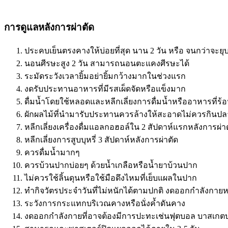
การดูแลหลังการผ่าตัด
ประคบเย็นตรงคางให้บ่อยที่สุด นาน 2 วัน หรือ จนกว่าจะย
นอนศีรษะสูง 2 วัน สามารถนอนตะแคงศีรษะได้
ระมัดระวังเวลายิ้มอย่ายิ้มกว้างมากในช่วงแรก
งดรับประทานอาหารที่มีรสเผ็ดจัดหรือแข็งมาก
ดื่มน้ำโดยใช้หลอดและหลีกเลี่ยงการดื่มน้ำหรืออาหารที่ร้อ
ผักผลไม้ที่นำมารับประทานควรล้างให้สะอาดไม่ควรกินปลาดิ
หลีกเลี่ยงเครื่องดื่มแอลกอฮอล์ใน 2 สัปดาห์แรกหลังการผ่า
หลีกเลี่ยงการสูบบุหรี่ 3 สัปดาห์หลังการผ่าตัด
ควรดื่มน้ำมากๆ
ควรบ้วนปากบ่อยๆ ด้วยน้ำเกลือหรือน้ำยาบ้วนปาก
ไม่ควรใช้ลิ้นดุนหรือใช้มือดึงไหมที่เย็บแผลในปาก
ทำกิจวัตรประจำวันที่ไม่หนักได้ตามปกติ งดออกกำลังกายหน
ระวังการกระแทกบริเวณคางหรือนั่งค้ำดันคาง
งดออกกำลังกายที่อาจต้องมีการปะทะเช่นฟุตบอล บาสเกต