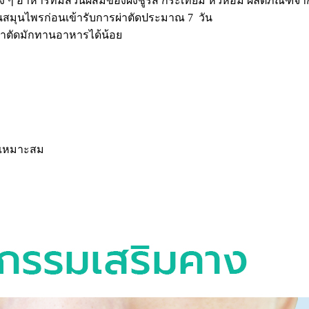
สูง ๆ อาหารที่มีส่วนผสมของผงชูรส กระเทียม หัวหอม ผลิตภัณฑ์จา
นสมุนไพรก่อนเข้ารับการผ่าตัดประมาณ 7 วัน
่าตัดมักทานอาหารได้น้อย
มเหมาะสม