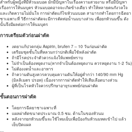
สำหรับผู้หญิงที่มีหัวนมบอด มักมีปัญหาในเรื่องความสวยงาม หรือมีปัญหา
เรื่องการให้นมบุตร หัวนมบอดอาจจะเกิดข้างเดียว ทำให้หลายคนกังวลใจ
และเกิดความไม่มั่นใจ การผ่าตัดแก้ไขหัวนมบอด สามารถทำโดยการฉีดยา
ชาเฉพาะที่ วิธีการผ่าตัดจะมีการตัดท่อน้ำนมบางส่วน เพื่อยกหัวนมขึ้น ดัง
นั้นจึงมีผลต่อการให้นมบุตร
การเตรียมตัวก่อนผ่าตัด
งดยาแก้ปวดกลุ่ม Aspirin, brufen 7 – 10 วันก่อนผ่าตัด
เตรียมชุดชั้นในที่หลวมกว่าปกติเพื่อใช้หลังผ่าตัด
ถ้ามีโรคประจำตัวควรแจ้งให้แพทย์ทราบ
ไม่จำเป็นต้องหยุดงาน(หากจำเป็นต้องหยุดงาน ควรหยุดงาน 1-2 วัน)
ไม่ต้องงดน้ำและอาหาร
ถ้าความดันสูงควรควบคุมความดันให้อยู่ต่ำกว่า 140/90 mm Hg
(มิลลิเมตร ปรอท) เนื่องจากการผ่าตัดทำให้เสียเลือดบางส่วน
ผู้ที่เป็นโรคหัวใจควรปรึกษาอายุรแพทย์ก่อนผ่าตัด
ขั้นตอนการผ่าตัด
โดยการฉีดยาชาเฉพาะที่
แผลผ่าตัดขนาดประมาณ 0.5 ซม. ด้านในของหัวนม
หลังจากยกหัวนมขึ้นจะใช้ไหมเย็บเพื่อป้องกันหัวนมหดเข้าไป แล้ว
เย็บปิดแผล