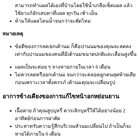
สามารถทำแผลได้เองที่บ้านโดยใช้น้ำเกลือเช็ดแผล แล้ว
ใช้ยาแก้อักเสบทาที่แผล ทุกวัน เช้า-เย็น
ห้ามให้แผลโดนน้ำจนกว่าจะตัดไหม
หมายเหตุ
ข้อดีของการลด/ยกเต้านม ก็คือปานนมของคุณจะลดลง
เท่ากับปานนมของคนที่มีเต้านมขนาดปกติและเลื่อนสูงขึ้น
แผลเป็นจะค่อย ๆ จางหายภายในเวลา 6 เดือน
ไม่ควรลดหรือยกเต้านม จนกว่าจะคลอดลูกคนสุดท้ายเสีย
ก่อนเพราะเวลาตั้งครรภ์ เต้านมคุณจะเปลี่ยนรูป
อาการข้างเคียงของการแก้ไขหน้าอกหย่อนยาน
เนื้อตาย ถ้าคุณสูบบุหรี่ ควรเลิกบุหรี่ให้ได้อย่างน้อย 2
อาทิตย์ก่อนการผ่าตัด
ประสาทรับความรู้สึกบริเวณหัวนมเปลี่ยนไป ถ้าเป็นก็จะ
หายได้ภายใน 6 เดือน