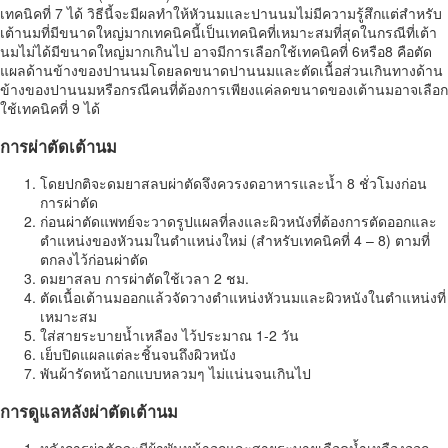
เทคนิคที่ 7 ได้ วิธีนี้จะมีผลทำให้หัวนมและปานนมไม่มีความรู้สึกแต่สำหรับ
เต้านมที่มีขนาดใหญ่มากเทคนิคนี้เป็นเทคนิคที่เหมาะสมที่สุดในกรณีที่เต้า
นมไม่ได้มีขนาดใหญ่มากเกินไป อาจมีการเลือกใช้เทคนิคที่ 6หรือ8 คือตัด
แผลด้านข้างของปานนมโดยลดขนาดปานนมและตัดเนื้อส่วนเกินทางด้าน
ข้างของปานนมหรือกรณีคนที่ต้องการเพียงแค่ลดขนาดของเต้านมอาจเลือก
ใช้เทคนิคที่ 9 ได้
การผ่าตัดเต้านม
โดยปกติจะดมยาสลบผ่าตัดจึงควรงดอาหารและน้ำ 8 ชั่วโมงก่อน
การผ่าตัด
ก่อนผ่าตัดแพทย์จะวาดรูปแผลที่ลงและผิวหนังที่ต้องการตัดออกและ
ตำแหน่งของหัวนมในตำแหน่งใหม่ (สำหรับเทคนิคที่ 4 – 8) ตามที่
ตกลงไว้ก่อนผ่าตัด
ดมยาสลบ การผ่าตัดใช้เวลา 2 ชม.
ตัดเนื้อเต้านมออกแล้วจัดวางตำแหน่งหัวนมและผิวหนังในตำแหน่งที่
เหมาะสม
ใส่สายระบายน้ำเหลือง ไว้ประมาณ 1-2 วัน
เย็บปิดแผลแต่ละชิ้นจนถึงผิวหนัง
พันผ้ารัดหน้าอกแบบหลวมๆ ไม่แน่นจนเกินไป
การดูแลหลังผ่าตัดเต้านม
หลังการผ่าตัดจะมีผ้าพันหน้าอกและสายระบายเลือดน้ำเหลืองออก