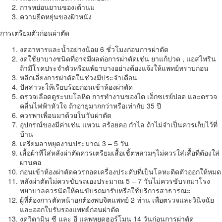
การหย่อนยานของเต้านม
ความยืดหยุ่นของผิวหนัง
การเตรียมตัวก่อนผ่าตัด
งดอาหารและน้ำอย่างน้อย 6 ชั่วโมงก่อนการผ่าตัด
งดใช้ยาบางชนิดที่อาจมีผลต่อการผ่าตัดเช่น ยาแก้ปวด , แอสไพริน
ถ้ามีโรคประจำตัวหรือแพ้ยาบางอย่างต้องแจ้งให้แพทย์ทราบก่อน
หลีกเลี่ยงการผ่าตัดในช่วงมีประจำเดือน
ปัสสาวะให้เรียบร้อยก่อนเข้าห้องผ่าตัด
ตรวจเลือดดูระบบโลหิต การทำงานของไต เอ็กซเรย์ปอด และตรวจ
คลื่นไฟฟ้าหัวใจ ถ้าอายุมากกว่าหรือเท่ากับ 35 ปี
ควรพาเพื่อนมาด้วยในวันผ่าตัด
อุปกรณ์ของมีค่าเช่น แหวน สร้อยคอ กำไล ถ้าไม่จำเป็นควรเก็บไว้ที่
บ้าน
เตรียมลาหยุดงานประมาณ 3 – 5 วัน
เสื้อผ้าที่ใส่หลังผ่าตัดควรเตรียมเสื้อเชิ้ตหลวมๆไม่ควรใส่เสื้อที่ต้องใส่
ผ่านคอ
ก่อนเข้าห้องผ่าตัดควรถอดเครื่องประดับที่เป็นโลหะติดตัวออกให้หมด
หลังผ่าตัดไม่ควรขับรถเองประมาณ 5 – 7 วันไม่ควรขับรถมาโรง
พยาบาลควรนัดให้คนขับรถมารับหรือใช้บริการสาธารณะ
ผู้ที่ต้องการตัดหน้าอกต้องพบจิตแพทย์ 2 ท่าน เพื่อตรวจและวินิจฉัย
และออกใบรับรองแพทย์ก่อนผ่าตัด
งดวิตามิน ซี และ อี แลพหยุดฮอร์โมน 14 วันก่อนการผ่าตัด