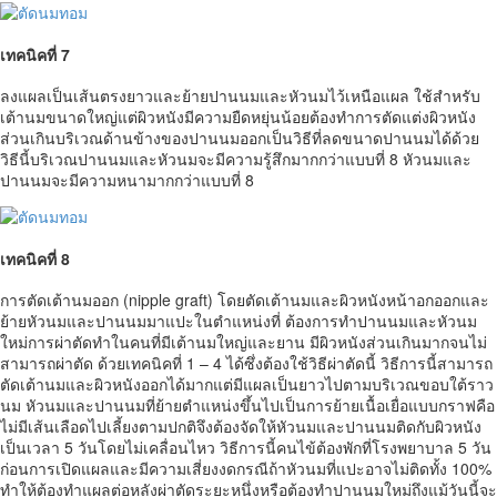
เทคนิคที่ 7
ลงแผลเป็นเส้นตรงยาวและย้ายปานนมและหัวนมไว้เหนือแผล ใช้สำหรับ
เต้านมขนาดใหญ่แต่ผิวหนังมีความยืดหยุ่นน้อยต้องทำการตัดแต่งผิวหนัง
ส่วนเกินบริเวณด้านข้างของปานนมออกเป็นวิธีที่ลดขนาดปานนมได้ด้วย
วิธีนี้บริเวณปานนมและหัวนมจะมีความรู้สึกมากกว่าแบบที่ 8 หัวนมและ
ปานนมจะมีความหนามากกว่าแบบที่ 8
เทคนิคที่ 8
การตัดเต้านมออก (nipple graft) โดยตัดเต้านมและผิวหนังหน้าอกออกและ
ย้ายหัวนมและปานนมมาแปะในตำแหน่งที่ ต้องการทำปานนมและหัวนม
ใหม่การผ่าตัดทำในคนที่มีเต้านมใหญ่และยาน มีผิวหนังส่วนเกินมากจนไม่
สามารถผ่าตัด ด้วยเทคนิคที่ 1 – 4 ได้ซึ่งต้องใช้วิธีผ่าตัดนี้ วิธีการนี้สามารถ
ตัดเต้านมและผิวหนังออกได้มากแต่มีแผลเป็นยาวไปตามบริเวณขอบใต้ราว
นม หัวนมและปานนมที่ย้ายตำแหน่งขึ้นไปเป็นการย้ายเนื้อเยื่อแบบกราฟคือ
ไม่มีเส้นเลือดไปเลี้ยงตามปกติจึงต้องจัดให้หัวนมและปานนมติดกับผิวหนัง
เป็นเวลา 5 วันโดยไม่เคลื่อนไหว วิธีการนี้คนไข้ต้องพักที่โรงพยาบาล 5 วัน
ก่อนการเปิดแผลและมีความเสี่ยงงดกรณีถ้าหัวนมที่แปะอาจไม่ติดทั้ง 100%
ทำให้ต้องทำแผลต่อหลังผ่าตัดระยะหนึ่งหรือต้องทำปานนมใหม่ถึงแม้วันนี้จะ