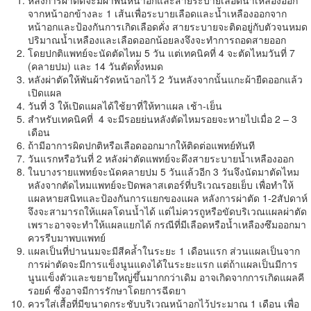
จากหน้าอกข้างละ 1 เส้นเพื่อระบายเลือดและน้ำเหลืองออกจาก
หน้าอกและป้องกันการเกิดเลือดคั่ง สายระบายจะติดอยู่กับตัวจนหมด
ปริมาณน้ำเหลืองและเลือดออกน้อยลงจึงจะทำการถอดสายออก
โดยปกติแพทย์จะนัดตัดไหม 5 วัน แต่เทคนิคที่ 4 จะตัดไหมวันที่ 7
(คลายปม) และ 14 วันตัดทั้งหมด
หลังผ่าตัดให้พันผ้ารัดหน้าอกไว้ 2 วันหลังจากนั้นแกะผ้ายืดออกแล้ว
เปิดแผล
วันที่ 3 ให้เปิดแผลได้ใช้ยาที่ให้ทาแผล เช้า-เย็น
สำหรับเทคนิคที่ 4 จะมีรอยย่นหลังตัดไหมรอยจะหายไปเมื่อ 2 – 3
เดือน
ถ้ามีอาการผิดปกติหรือเลือดออกมากให้ติดต่อแพทย์ทันที
วันแรกหรือวันที่ 2 หลังผ่าตัดแพทย์จะดึงสายระบายน้ำเหลืองออก
ในบางรายแพทย์จะนัดคลายปม 5 วันแล้วอีก 3 วันจึงนัดมาตัดไหม
หลังจากตัดไหมแพทย์จะปิดพลาสเตอร์ที่บริเวณรอยเย็บ เพื่อทำให้
แผลหายสนิทและป้องกันการแยกของแผล หลังการผ่าตัด 1-2สัปดาห์
จึงจะสามารถให้แผลโดนน้ำได้ แต่ไม่ควรถูหรือขัดบริเวณแผลผ่าตัด
เพราะอาจจะทำให้แผลแยกได้ กรณีที่มีเลือดหรือน้ำเหลืองซึมออกมา
ควรรีบมาพบแพทย์
แผลเป็นที่ปานนมจะมีสีคล้ำในระยะ 1 เดือนแรก ส่วนแผลเป็นจาก
การผ่าตัดจะมีการแข็งนูนแดงได้ในระยะแรก แต่ถ้าแผลเป็นมีการ
นูนแข็งตัวและขยายใหญ่ขึ้นมากกว่าเดิม อาจเกิดจากการเกิดแผลคี
รอยด์ ซึ่งอาจมีการรักษาโดยการฉีดยา
ควรใส่เสื้อที่มีขนาดกระชับบริเวณหน้าอกไว้ประมาณ 1 เดือน เพื่อ