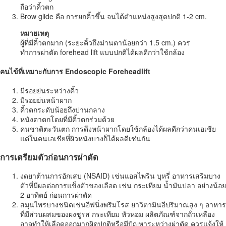
ถือว่าคิ้วตก
Brow glide คือ การยกคิ้วขึ้น จนได้ตำแหน่งสูงสุดปกติ 1-2 cm.
หมายเหตุ
ผู้ที่มีคิ้วตกมาก (ระยะคิ้วถึงม่านตาน้อยกว่า 1.5 cm.) ควร
ทำการผ่าตัด forehead lift แบบปกติได้ผลดีกว่าใช้กล้อง
คนไข้ที่เหมาะกับการ Endoscopic Foreheadlift
มีรอยย่นระหว่างคิ้ว
มีรอยย่นหน้าผาก
คิ้วตกระดับน้อยถึงปานกลาง
หนังตาตกโดยที่มีคิ้วตกร่วมด้วย
คนชาติตะวันตก การดึงหน้าผากโดยใช้กล้องได้ผลดีกว่าคนเอเชีย
แต่ในคนเอเชียที่ผิวหนังบางก็ได้ผลดีเช่นกัน
การเตรียมตัวก่อนการผ่าตัด
งดยาต้านการอักเสบ (NSAID) เช่นแอสไพริน บุหรี่ อาหารเสริมบาง
ตัวที่มีผลต่อการแข็งตัวของเลือด เช่น กระเทียม น้ำมันปลา อย่างน้อย
2 อาทิตย์ ก่อนการผ่าตัด
สมุนไพรบางชนิดเช่นอีฟนิ่งพริมโรส ยาวิตามินอีปริมาณสูง ๆ อาหาร
ที่มีส่วนผสมของผงชูรส กระเทียม หัวหอม ผลิตภัณฑ์จากถั่วเหลือง
อาจทำให้เลือดออกมากผิดปกติหรือมีปัญหาระหว่างผ่าตัด ควรแจ้งให้