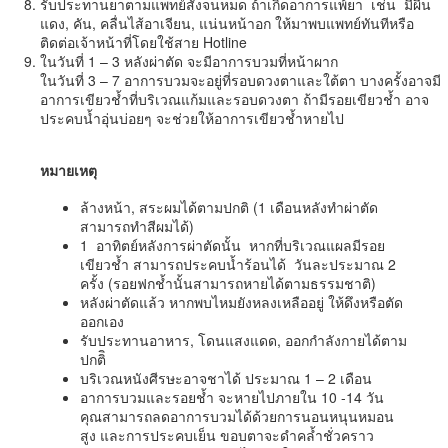
รับประทานยาตามแพทย์สั่งจนหมด ถ้าเกิดอาการแพ้ยา เช่น มีผื่น
แดง, คัน, คลื่นไส้อาเจียน, แน่นหน้าอก ให้มาพบแพทย์ทันทีหรือ
ติดต่อเจ้าหน้าที่โดยใช้สาย Hotline
ในวันที่ 1 – 3 หลังผ่าตัด จะมีอาการบวมที่หน้าผาก
ในวันที่ 3 – 7 อาการบวมจะอยู่ที่รอบดวงตาและใต้ตา บางครั้งอาจมี
อาการเขียวช้ำที่บริเวณแก้มและรอบดวงตา ถ้ามีรอยเขียวช้ำ อาจ
ประคบน้ำอุ่นบ่อยๆ จะช่วยให้อาการเขียวช้ำหายไป
หมายเหตุ
ล้างหน้า, สระผมได้ตามปกติ (1 เดือนหลังทำผ่าตัด
สามารถทำสีผมได้)
1 อาทิตย์หลังการผ่าตัดนั้น หากที่บริเวณแผลมีรอย
เขียวช้ำ สามารถประคบน้ำร้อนได้ วันละประมาณ 2
ครั้ง (รอยฟกช้ำนั้นสามารถหายได้ตามธรรมชาติ)
หลังผ่าตัดแล้ว หากพบไหมยังหลงเหลืออยู่ ให้ดึงหรือตัด
ออกเอง
รับประทานอาหาร, โดนแสงแดด, ออกกำลังกายได้ตาม
ปกติิ
บริเวณหนังศีรษะอาจชาได้ ประมาณ 1 – 2 เดือน
อาการบวมและรอยช้ำ จะหายไปภายใน 10 -14 วัน
คุณสามารถลดอาการบวมได้ด้วยการนอนหนุนหมอน
สูง และการประคบเย็น ขอบตาจะดำคล้ำชั่วคราว