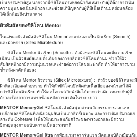
เป็นธรรมชาติสูง นอกจากนี้ซิลิโคนทรงหยดน้ำยังเหมาะกับผู้ที่ต้องการเพิ่ม
ความนูนของเนินหน้าอก และช่วยแก้ปัญหากับผู้ที่มีเนื้อเต้านมหย่อนคล้อย
ได้เล็กน้อยถึงปานกลาง
ผิวสัมผัสของซิลิโคน Mentor
ในแง่ของผิวสัมผัสตัวซิลิโคน Mentor จะแบ่งออกเป็น ผิวเรียบ (Smooth)
และผิวทราย (Siltex Microtexture)
ซิลิโคน Mentor ผิวเรียบ (Smooth) : ตัวผิวของซิลิโคนจะมีความเรียบ
เนียน เป็นผิวสัมผัสแบบดั้งเดิมของการผลิตตัวซิลิโคนทำนม ช่วยให้ผิว
สัมผัสหน้าอกมีความนุ่มนวลและง่ายต่อการใส่ขณะผ่าตัด ทำให้อาการบวม
ช้ำหลังผ่าตัดน้อยลง
ซิลิโคน Mentor ผิวทราย (Siltex Microtexture) : ตัวผิวของซิลิโคนจะมี
ผิวที่ละเอียดคล้ายทราย ทำให้ตัวซิลิโคนยึดติดกับเนื้อเยื่อของหน้าอกได้ดี
กว่าซิลิโคนผิวเรียบ ทำให้ลดโอกาสเกิดพังผืดได้มากกว่าเดิม เหมาะกับผู้ที่
กังวลเรื่องอาการแทรกซ้อนหลังการผ่าตัดในระยะยาว
MENTOR MemoryGel
ซิลิโคนผิวสัมผัสนุ่ม ผ่านนวัตกรรมการออกแบบ
เปลือกเจลซิลิโคนที่เหนียวนุ่มอันเป็นเอกสิทธิ์เฉพาะ และการเติมปริมาณเจ
ลระดับ Cohesive I เพื่อให้เหมาะสมกับสรีระของทรวงอกและมีความ
ยืดหยุ่นสูงตามฉบับความเป็นธรรมชาติ
MENTOR MemoryGel Xtra
ถูกพัฒนามาจากรุ่นแรก มีคุณสมบัติเหมือนกัน