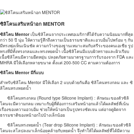
ซิลิโคนเสริมหน้าอก MENTOR
ซิลิโคน Mentor
เป็นซิลิโคนจากประเทศอเมริกาที่ได้รับความนิยมมากที่สุด
กว่า 50 ปี
นุ่ม ให้ความรู้สึกถึงความเป็นธรรมชาติและอวบอิ่มไปพร้อม ๆ กัน
มีทรงพุ่งเห็นเนินชัด ความกว้างของฐานเหมาะสมกับสรีระของคนเอเชีย
รูป
ทรงที่มีทั้งทรงกลมและทรงหยดน้ำ เนื้อซิลิโคนมีแบบผิวทรายและผิวเรียบ
เนื้อซิลิโคนมีความยืดหยุ่น ปลอดภัยตามมาตรฐานการรับรอง
จาก FDA และ
MHRA มีให้เลือกหลายขนาด ตั้งแต่ 200-500 CC ตามความต้องการ
ซิลิโคน Mentor มีกี่แบบ
สำหรับซิลิโคน Mentor มีให้เลือก 2 แบบด้วยกันคือ ซิลิโคนทรงกลม และ ซิ
ลิโคนทรงหยดน้ำ
ซิลิโคนทรงกลม (Round type Silicone Implant) : ลักษณะของตัวซิลิ
โคนจะมีความกลม เหมาะกับผู้ที่ต้องการเสริมหน้าอกแล้วได้ผลลัพธ์ที่เน้น
เรื่องของความอวบอิ่ม ช่วยให้หน้าอกเป็นรูปทรงชัดเจน แต่อาจดูผิดจาก
ธรรมชาติของหน้าอกไปบ้างเล็กน้อย
ซิลิโคนทรงหยดน้ำ (Tear drop Silicone Implant) : ลักษณะของตัวซิลิ
โคนจะสโลปลงมาเล็กน้อยคล้ายกับหยดน้ำ จึงทำให้ได้ผลลัพธ์ที่ได้มีความ