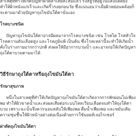
สาเหตุที่ทำให้เกิดปัญหาผิวคล้ำเสียสะสมแล้ว รังสียูวีที่อยู่ในแสงแดดยัง
ทำให้ผิวหนังแก่เร็วและเกิดริ้วรอยก่อนวัย ซึ่งแน่นอนว่าเมื่อผิวหย่อนคล้อยก็
จะตามมาด้วยปัญหาถุงไขมันใต้ตานั่นเอง
โรคบางชนิด
ปัญหาถุงไขมันใต้ตาอาจมีผลมาจากโรคบางชนิด เช่น โรคไต โรคหัวใจ
โรคความดันเลือดสูง และโรคภูมิแพ้ เป็นต้น ซึ่งโรคเหล่านี้จะทำให้เกิดน้ำ
คั่งในร่างกายมากกว่าปกติ ส่งผลให้มีอาการบวมน้ำ และอาจก่อให้เกิดปัญหา
ถุงใต้ตาบวมตามมาได้
วิธีรักษาถุงใต้ตาหรือถุงไขมันใต้ตา
รักษาสุขภาพ
หนึ่งในสาเหตุที่ทำให้เกิดปัญหาถุงไขมันใต้ตาเกิดจากการพักผ่อนไม่เพียง
พอ ทำให้ผิวขาดน้ำและส่งผลเสียต่อระบบไหลเวียนเลือดจนทำให้ถุงใต้ตา
บวม เพราะฉะนั้นจึงควรนอนหลับให้เพียงพอ ดื่มน้ำเพียงพอ และหมั่นเติม
ความชุ่มชื้นให้ผิวหน้าอย่างต่อเนื่องด้วยการใช้มอยส์เจอไรเซอร์
ผ่าตัดถุงไขมันใต้ตา