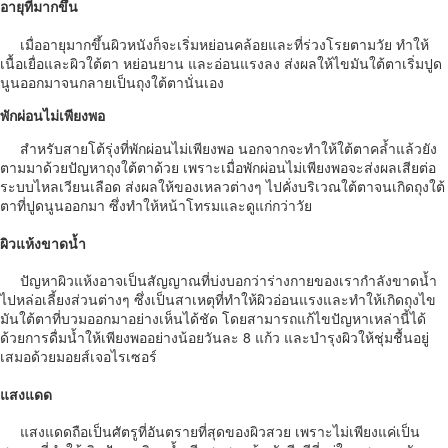
อายุที่มากขึ้น
เมื่ออายุมากขึ้นผิวหนังก็จะเริ่มหย่อนคล้อยและที่ร่วงโรยตามวัย ทำให้
เนื้อเยื่อและผิวใต้ตา หย่อนยาน และอ่อนแรงลง ส่งผลให้ไขมันใต้ตาเริ่มปูด
นูนออกมาจนกลายเป็นถุงใต้ตานั่นเอง
พักผ่อนไม่เพียงพอ
สำหรับสายโต้รุ่งที่พักผ่อนไม่เพียงพอ นอกจากจะทำให้ใต้ตาคล้ำแล้วยัง
ตามมาด้วยปัญหาถุงใต้ตาด้วย เพราะเมื่อพักผ่อนไม่เพียงพอจะส่งผลเสียต่อ
ระบบไหลเวียนเลือด ส่งผลให้ของเหลวต่างๆ ไปคั่งบริเวณใต้ตาจนเกิดถุงใต้
ตาที่ปูดนูนออกมา ซึ่งทำให้หน้าโทรมและดูแก่กว่าวัย
ผิวแห้งขาดน้ำ
ปัญหาผิวแห้งอาจเป็นสัญญาณที่บ่งบอกว่าร่างกายของเรากำลังขาดน้ำ
ไปหล่อเลี้ยงส่วนต่างๆ ซึ่งเป็นสาเหตุที่ทำให้ผิวอ่อนแรงและทำให้เกิดถุงไข
มันใต้ตาที่บวมออกมาอย่างเห็นได้ชัด โดยสามารถแก้ไขปัญหาเหล่านี้ได้
ด้วยการดื่มน้ำให้เพียงพออย่างน้อยวันละ 8 แก้ว และบำรุงผิวให้ชุ่มชื้นอยู่
เสมอด้วยมอยส์เจอไรเซอร์
แสงแดด
แสงแดดถือเป็นศัตรูที่อันตรายที่สุดของผิวสวย เพราะไม่เพียงแค่เป็น